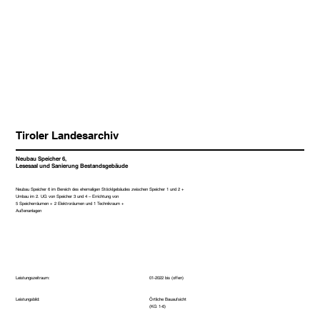
Tiroler Landesarchiv
Neubau Speicher 6,
Lesesaal und Sanierung Bestandsgebäude
Neubau Speicher 6 im Bereich des ehemaligen Stöcklgebäudes zwischen Speicher 1 und 2 +
Umbau im 2. UG von Speicher 3 und 4 – Errichtung von
5 Speicherräumen + 2 Elektroräumen und 1 Technikraum +
Außenanlagen
Leistungszeitraum:
01-2022 bis (offen)
Örtliche Bauaufsicht
Leistungsbild:
(KG 1-6)