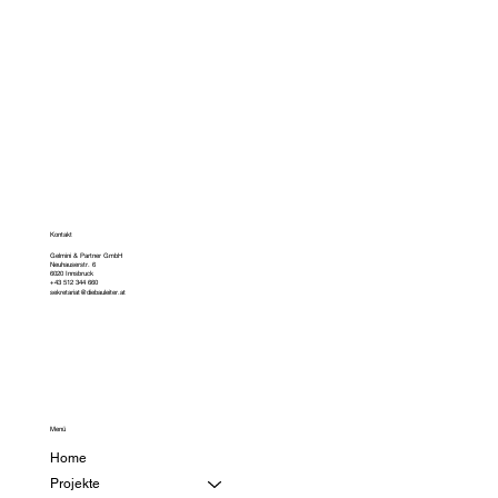
Kontakt
Gelmini & Partner GmbH
Neuhauserstr. 6
6020 Innsbruck
+43 512 344 660
sekretariat@diebauleiter.at
Menü
Home
Projekte