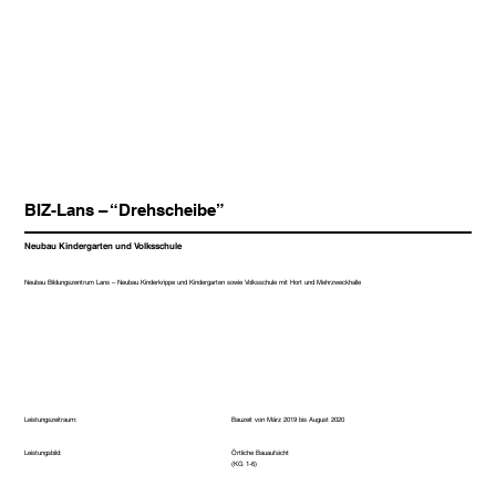
BIZ-Lans – “Drehscheibe”
Neubau Kindergarten und Volksschule
Neubau Bildungszentrum Lans – Neubau Kinderkrippe und Kindergarten sowie Volksschule mit Hort und Mehrzweckhalle
Leistungszeitraum:
Bauzeit von März 2019 bis August 2020
Örtliche Bauaufsicht
Leistungsbild:
(KG 1-6)