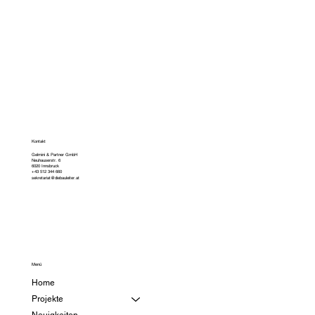
Kontakt
Gelmini & Partner GmbH
Neuhauserstr. 6
6020 Innsbruck
+43 512 344 660
sekretariat@diebauleiter.at
Menü
Home
Projekte